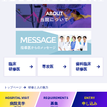
臨床
歯科臨床
専攻医
研修医
研修医
研修と人の魅力
トップページ
HOSPITAL VISIT
REQUIREMENTS
ENTRY
病院見学
募集
申し込み