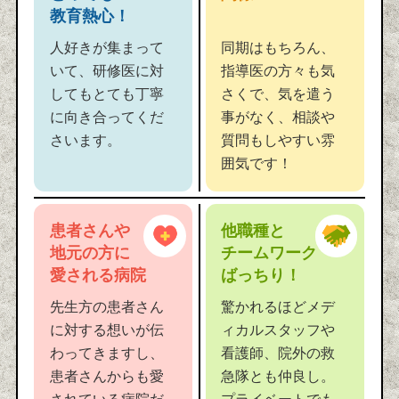
教育熱心！
人好きが集まって
同期はもちろん、
いて、研修医に対
指導医の方々も気
してもとても丁寧
さくで、気を遣う
に向き合ってくだ
事がなく、相談や
さいます。
質問もしやすい雰
囲気です！
患者さんや
他職種と
地元の方に
チームワーク
愛される病院
ばっちり！
先生方の患者さん
驚かれるほどメデ
に対する想いが伝
ィカルスタッフや
わってきますし、
看護師、院外の救
患者さんからも愛
急隊とも仲良し。