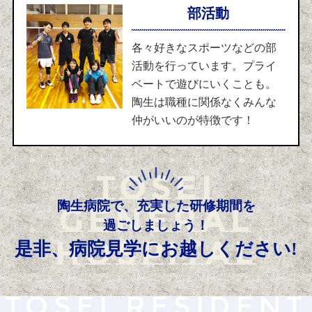
部活動
各々好きなスポーツなどの部
活動を行っています。プライ
ベートで遊びにいくことも。
陶生は職種に関係なくみんな
仲がいいのが特徴です！
TOSEI
陶生病院で、充実した研修期間を
GENERAL
過ごしましょう！
HOSPITAL
是非、病院見学にお越しください!
TOSEI RESIDENT