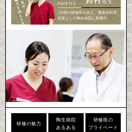
鈴村
先生
PROFILE
2年間の研修医を終え、整形外科専
攻医として陶生病院に勤務中。
陶生病院
研修医の
研修の魅力
あるある
プライベート